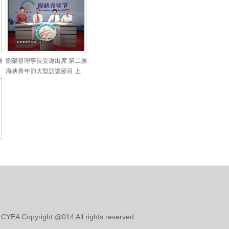
届
劉榮譽理事長受邀出席 第二届
海峡青年節大型訪談節目 上
opyright @014 All rights reserved.