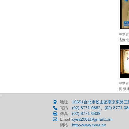
中華青
省淮北
中華青
長 張
:::
地址
10551台北市松山區南京東路三段
電話
(02) 8771-0882、(02) 8771-08
傳真
(02) 8771-0839
Email
cyea2001@gmail.com
網站
http://www.cyea.tw