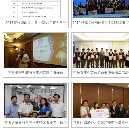
2017實作型創業比賽 台灣區初賽入選公
2016成都海峽兩岸青年創新創業發
告
會 在蓉舉行
本會舉辦湖北省青年創業園區推介會
中華青年企業家協會頒獎表揚二信高
發明獎牌
本會與福建省台灣同胞聯誼會座談，氣氛
本會組織愛心公益參訪團前往廣東省
熱烈
市交流公益服務