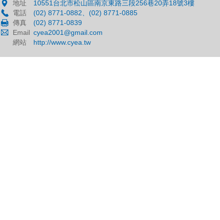
地址
10551台北市松山區南京東路三段256巷20弄18號3樓
電話
(02) 8771-0882、(02) 8771-0885
傳真
(02) 8771-0839
Email
cyea2001@gmail.com
網站
http://www.cyea.tw