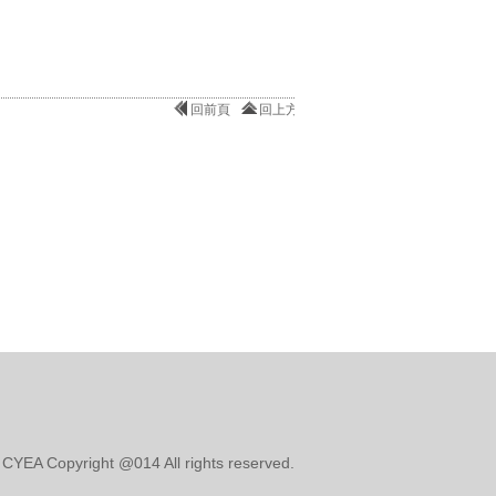
回前頁
回上方
opyright @014 All rights reserved.