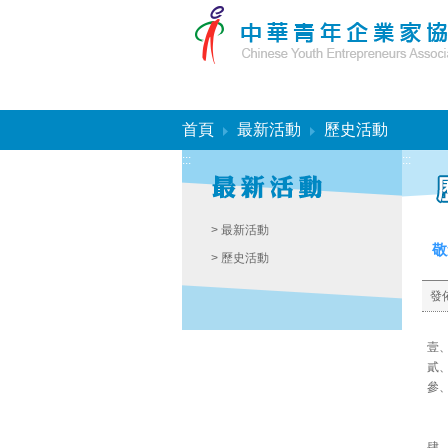
:::
首頁
最新活動
歷史活動
:::
:::
> 最新活動
敬
> 歷史活動
發
壹、
貳
參
肆