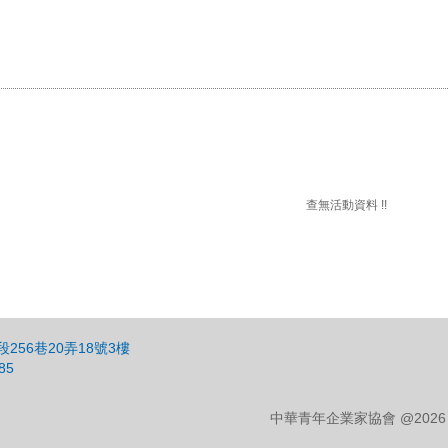
查無活動資料 !!
256巷20弄18號3樓
85
中華青年企業家協會 @2026 CYEA C