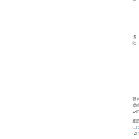
伍
陸
包
聯 
聯絡
E-m
相
(1)
(2)