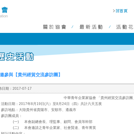
邀參與【貴州經貿交流參訪團】
佈日期：
2017-07-17
中華青年企業家協會 「貴州經貿交流參訪團
活動日期：2017年8月19日(六）至8月24日（四）共計六天五夜
、參訪地點：大陸貴州省貴陽市、安順市、遵義市
、參訪團成員：
(一) 本會副總會長、理監事、顧問、會員等幹部
(二) 本會邀請之青年企業家、社會賢達、青年菁英
、預計活動內容：