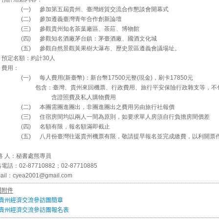
(一) 參加第五屆貴州、臺灣經貿交流合作懇談會開幕式
(二) 參加遵義臺灣青年合作創新論壇
(三) 參觀貴州知名茶葉廠區、茶莊、博物館
(四) 參觀知名酒廠茅台鎮：茅臺酒廠、國酒文化城
(五) 參觀自然景觀黃果樹大瀑布、歷史景區遵義會議場址。
、預定名額：約計30人
、費用：
(一) 每人費用(新臺幣)：新台幣17500元整(現金)，刷卡17850元
含：臺灣、貴州來回機票、行政費用、旅行平安保險行政雜支等，不
含證照費及私人購物費用
(二) 本團需團進團出，非團進團出之費用另由旅行社報價
(三) 住宿房間均以兩人一間為原則，如要求單人房須自行負擔房間價差
(四) 名額有限，報名額滿即截止
(五) 八月份臺灣往返貴州機票有限，敬請提早報名並完成繳費，以利開票
絡 人：秘書處熊專員
電話：02-87710882；02-87710885
ail：cyea2001@gmail.com
關附件
貴州經濟交流參訪團簡章
貴州經濟交流參訪團報名表