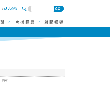
GO
」簡章