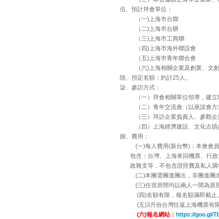
伍、預計拜會單位：
（一)上海市台聯
（二)上海市台辦
（三)上海市工商聯
（四)上海市海外聯誼會
（五)上海市青年聯合會
（六)上海相關企業及創業、文
陸、預定名額：約計25人。
柒、參訪方式：
（一）拜會相關單位領導，建立
（二）青年交流會（以座談會方
（三）拜訪企業負責人、參觀企
（四）上海經濟建設、文化古蹟
捌、費用：
(一)每人費用(新台幣)：本會會員1
包含：台灣、上海來回機票、行政
政雜支等，不包含證照費及私人購
(二)本團需團進團出，非團進
(三)住宿房間均以兩人一間為
(四)名額有限，報名額滿即截止
(五)3月份台灣往返上海機票
(六)報名網站：
https://goo.gl/