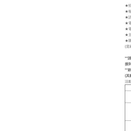
★
★
★
★電
★電
★
★匯
(
**
請
接
**
(
其
活