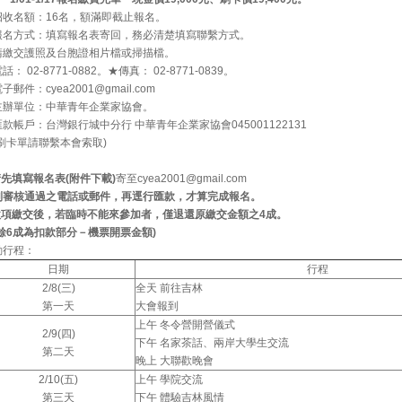
招收名額：16名，額滿即截止報名。
報名方式：填寫報名表寄回，務必清楚填寫聯繫方式。
請繳交護照及台胞證相片檔或掃描檔。
話： 02-8771-0882。★傳真： 02-8771-0839。
子郵件：cyea2001@gmail.com
主辦單位：中華青年企業家協會。
款帳戶：台灣銀行城中分行 中華青年企業家協會045001122131
需刷卡單請聯繫本會索取)
先填寫報名表(附件下載)
寄至cyea2001@gmail.com
到審核通過之電話或郵件，再逕行匯款，才算完成報名。
款項繳交後，若臨時不能來參加者，僅退還原繳交金額之4成。
餘6成為扣款部分－機票開票金額)
動行程：
日期
行程
2/8(三)
全天 前往吉林
第一天
大會報到
上午 冬令營開營儀式
2/9(四)
下午 名家茶話、兩岸大學生交流
第二天
晚上 大聯歡晚會
2/10(五)
上午 學院交流
第三天
下午 體驗吉林風情