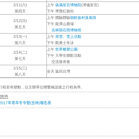
2/11(六)
上午
偽滿皇宮博物院
(溥儀皇宮)
第四天
下午 導覽紅旗街
上午 體驗體驗
朝鮮族村落風情
2/12(日)
下午 龍潭山鹿場
第五天
吉林隕石雨博物馆
2/13(一)
上午
滑雪、雪上活動
第六天
下午 觀勇士冬泳
上午
世界雕塑公園
2/14(二)
下午 大學生聯歡活動
第七天
交流發表會
2/15(三)
全天 返回台灣
第八天
本行程若有變動，以主辦單位聯繫確認後之行程為準。
關附件
2017年青年冬令營(吉林)報名表