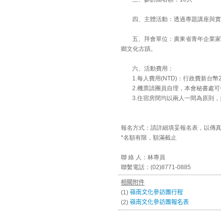
四、
主體活動：透過專題講座與實
五、
拜會單位：廣東省青年企業家
鄉文化古蹟。
六、
活動費用：
1.
每人費用(NTD)：行政費新台幣2
2.
機票請團員自理，本會秘書處可
3.
住宿房間均以兩人一間為原則，
報名方式：請詳細填妥報名表，以傳真或
*名額有限，額滿截止
聯 絡 人：林專員
聯繫電話：(02)8771-0885
相關附件
(1)
嶺南文化參訪團行程
(2)
嶺南文化參訪團報名表