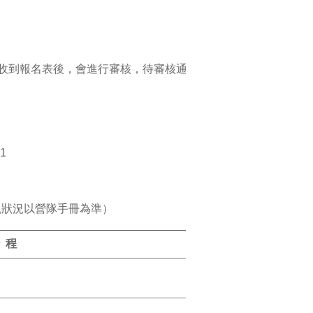
單位收到報名表後，會進行審核，待審核通
1
參觀狀況以營隊手冊為準）
 程