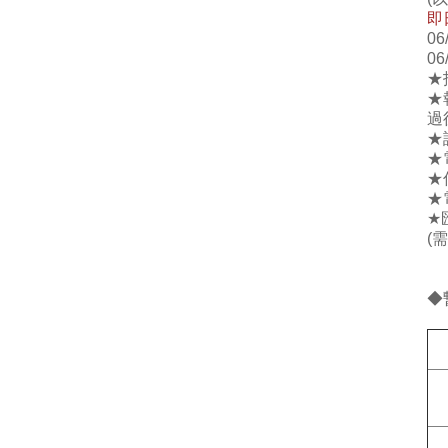
即
0
0
★
★
過
★
★
★傳
★
★
(
◆