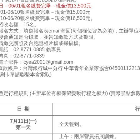
日－06/01報名繳費完畢－現金價13,500元
6/01-06/10報名繳費完畢－現金價15,000元
6/10-06/20報名繳費完畢－現金價16,500元。
招收名額：15名。
報名方式：填寫報名表email寄回(每個欄位皆為必填)，主辦
後會通知是否錄取，並告知繳款方式及期限。
請繳交護照及台胞證相片檔或掃描檔。
電話：02-8771-0885 賴專員
真：02-8771-0839
電子郵件：cyea2001@gmail.com
匯款帳戶：台灣銀行城中分行 中華青年企業家協會04500112213
需刷卡單請聯繫本會索取)
暫定行程規劃 (主辦單位有權保留變動行程之權力) (實際景點
日 期
行
7
月11日(一)
全天報到。
第一天
上午：兩岸營員拓展訓練。