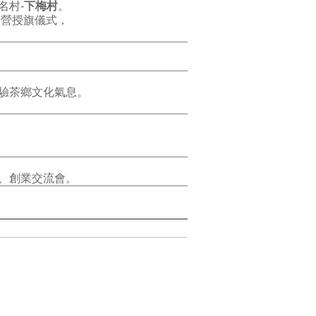
名村-
下梅村
。
令營授旗儀式，
驗茶鄉文化氣息。
、創業交流會。