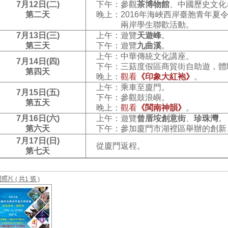
7
月12日(二)
下午：參觀
茶博物館
、中國歷史文化
第二天
晚上：2016年海峽西岸臺胞青年夏
兩岸學生聯歡活動。
7
月13日(三)
上午：遊覽
天遊峰
。
第三天
下午：遊覽
九曲溪
。
上午：中華傳統文化講座。
7
月14日(四)
下午：三菇度假區商貿街自助遊，體
第四天
晚上：
觀看
《印象大紅袍》
。
上午：乘車至廈門。
7
月15日(五)
下午：參觀鼓浪嶼。
第五天
晚上：
觀看
《閩南神韻》
。
7
月16日(六)
上午：遊覽
曾厝垵創意街
、
珍珠灣
。
第六天
下午：參加廈門市湖裡區舉辦的創新
7
月17日(日)
從廈門返程。
第七天
關照片
( 共1 張 )