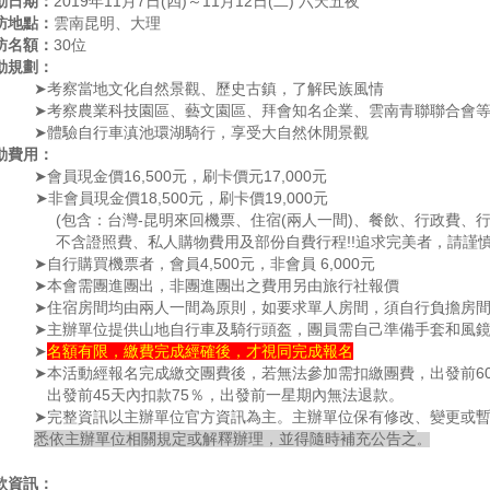
動日期：
2019年11月7日(四)～11月12日(二) 六天五夜
訪地點：
雲南昆明、大理
訪名額：
30位
動規劃：
➤考察當地文化自然景觀、歷史古鎮，了解民族風情
➤考察農業科技園區、藝文園區、拜會知名企業、雲南青聯聯合會
➤體驗自行車滇池環湖騎行，享受大自然休閒景觀
動費用：
➤會員現金價16,500元，刷卡價元17,000元
非會員現金價18,500元，刷卡價19,000元
(包含：台灣-昆明來回機票、住宿(兩人一間)、餐飲、行政費、
不含證照費、私人購物費用及部份自費行程!!追求完美者，請謹慎考
➤自行購買機票者，會員4,500元，非會員 6,000元
➤本會需團進團出，非團進團出之費用另由旅行社報價
➤住宿房間均由兩人一間為原則，如要求單人房間，須自行負擔房
➤主辦單位提供山地自行車及騎行頭盔，團員需自己準備手套和風
➤
名額有限，繳費完成經確後，才視同完成報名
➤本活動經報名完成繳交團費後，若無法參加需扣繳團費，出發前60
出發前45天內扣款75％，出發前一星期內無法退款。
➤
完整資訊以主辦單位官方資訊為主。主辦單位保有修改、變更或
悉依主辦單位相關規定或解釋辦理，並得隨時補充公告之
。
款資訊：