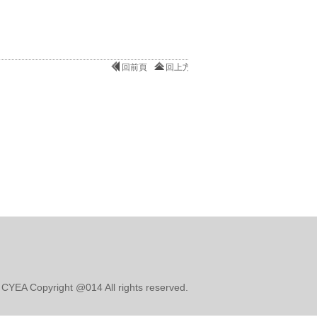
回前頁
回上方
opyright @014 All rights reserved.