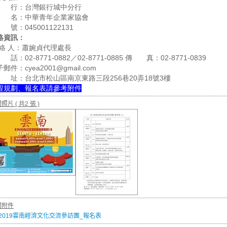
 行：台灣銀行城中分行
 名：中華青年企業家協會
號：045001122131
絡資訊：
 絡 人：蕭婉貞代理處長
話：02-8771-0882／02-8771-0885 傳 真：02-8771-0839
郵件：cyea2001@gmail.com
 址：台北市松山區南京東路三段256巷20弄18號3樓
程規劃、報名表請參考附件
關照片
( 共2 張 )
關附件
2019雲南經濟文化交流參訪團_報名表