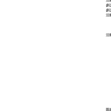
活
參
參
活
活
➤
匯