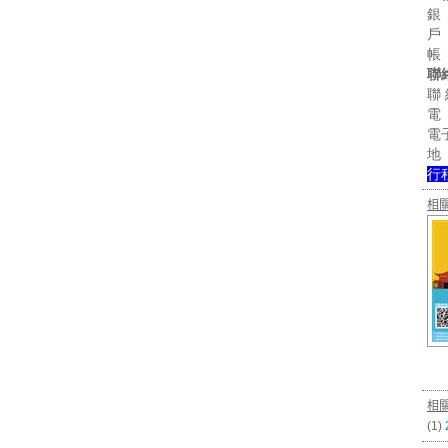
銀
戶
帳 
聯
聯
電 
電子
地
行
相
相
(1)