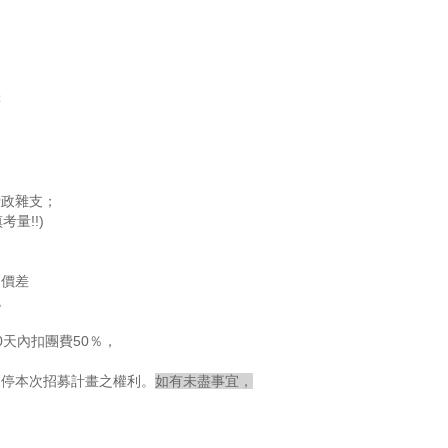
等
行政雜支；
量!!)
間價差
鏡
天內扣團費50％，
暫停本次招募計畫之權利。
如有未盡事宜，