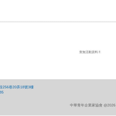
查無活動資料 !!
256巷20弄18號3樓
85
中華青年企業家協會 @2026 CYEA C