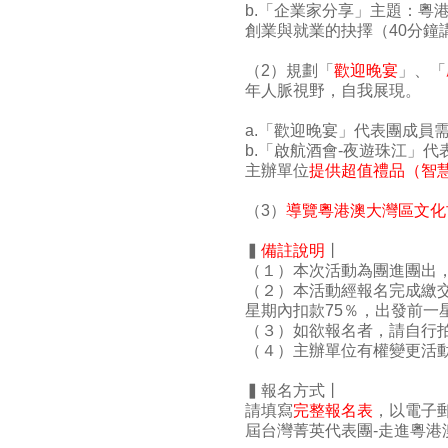
b.「企業家分享」主題：粵
創業與就業的抉擇（40分鐘
（2）規劃「
歡迎晚宴
」、「
年人脈視野，自我展現。
a.「歡迎晚宴」代表團成員
b.「啟航酒會-夜遊珠江」
主辦單位
提供超值禮品（智
（3）
導覽粵港澳大灣區文化
▍
備註說明
丨
（１）本次活動為團進團出
（２）本活動經報名完成繳
星期內扣款75％，出發前一
（３）如欲報名者，請自行
（４）
主辦單位有權變更活
▍報名方式丨
請填寫
完整報名表
，以電子郵
屆台灣菁英代表團-走進粵港