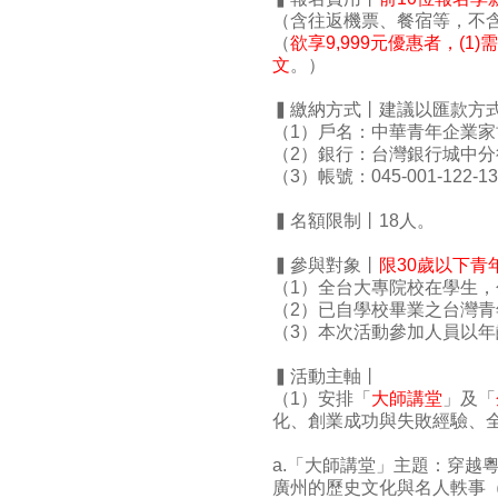
（含往返機票、餐宿等，不
（
欲享9,999元優惠者，(
文
。）
▍繳納方式丨建議以匯款方式
（1）戶名：中華青年企業家
（2）銀行：台灣銀行城中分
（3）帳號：045-001-122-13
▍名額限制丨18人
。
▍參與對象丨
限30歲以下
（1）全台大專院校在學生
（2）已自學校畢業之台灣
（3）本次活動參加人員以年
▍活動主軸丨
（1）安排「
大師講堂
」及「
化、創業成功與失敗經驗、
a.「大師講堂」主題：穿越
廣州的歷史文化與名人軼事