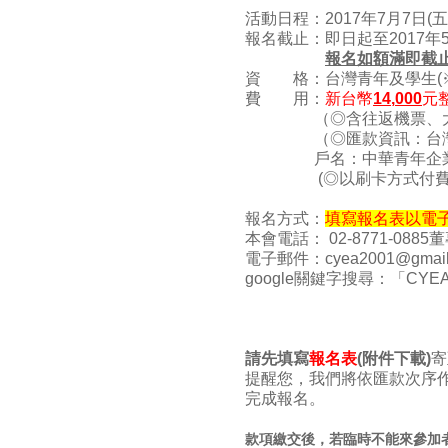
活動日程：2017年7月7日(五) 
報名截止：即日起至2017年5
報名如額滿即截
資 格：台灣青年及學生(※
費 用：
新台幣
1
4
,
0
00
元
（◎含往返機票、
（◎匯款資訊：台灣銀
戶名：中華青年企
(◎以刷卡方式付費
報名方式：
填寫報名表以電
本會電話： 02-8771-0885董
電子郵件：cyea2001@gmail
google關鍵字搜尋：「CY
請先填寫
報名表
(附件下載)
寄
提醒您，我們將依匯款次序
完成報名。
款項繳交後，若臨時不能來參加