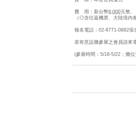
費 用：新台幣
8,000
元整。
（◎含往返機票、大陸境內
報名電話：02-8771-0882
若有意設攤參展之會員請來
(參展時間：5/18-5/22；攤