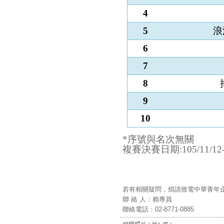
4
5
浪
6
7
8
9
10
*
序號與名次無關
複賽決賽日期:105/11/1
若有相關疑問，煩請致電中華青年
聯 絡 人：賴專員
聯絡電話：02-8771-0885