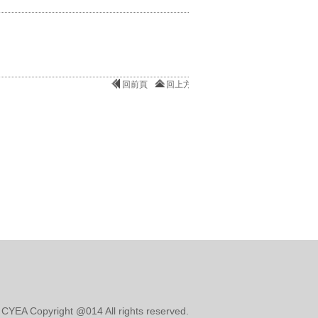
回前頁
回上方
opyright @014 All rights reserved.