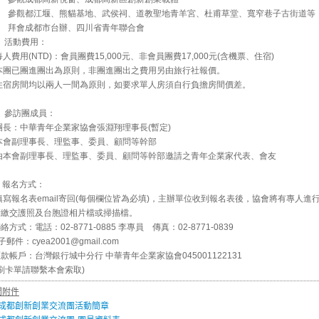
參觀都江堰、熊貓基地、武侯祠、道教聖地青羊宮、杜甫草堂、寬窄巷子古街道等
拜會成都市台辦、四川省青年聯合會
、 活動費用：
 每人費用(NTD)：會員團費15,000元、非會員團費17,000元(含機票、住宿)
. 本團已團進團出為原則，非團進團出之費用另由旅行社報價。
. 住宿房間均以兩人一間為原則，如要求單人房須自行負擔房間價差。
、 參訪團成員：
 團長：中華青年企業家協會張淵翔理事長(暫定)
. 本會副理事長、理監事、委員、顧問等幹部
. 由本會副理事長、理監事、委員、顧問等幹部邀請之青年企業家代表、會友
、報名方式：
. 填寫報名表email寄回(每個欄位皆為必填)，主辦單位收到報名表後，協會將有專人
.請繳交護照及台胞證相片檔或掃描檔。
聯絡方式：電話：02-8771-0885 李專員 傳真：02-8771-0839
郵件：cyea2001@gmail.com
匯款帳戶：台灣銀行城中分行 中華青年企業家協會045001122131
需刷卡單請聯繫本會索取)
關附件
成都創新創業交流團活動簡章