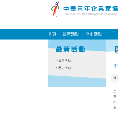
:::
首頁
最新活動
歷史活動
:::
:::
> 最新活動
中
> 歷史活動
發
一
二、
三
四
五