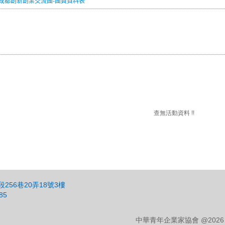
成都創新創業交流團-團員資料表
查無活動資料 !!
256巷20弄18號3樓
85
中華青年企業家協會 @2026 CYEA C