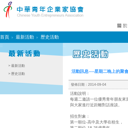
:::
首頁
最新活動
歷史活動
:::
:::
> 最新活動
活動訊息----星期二晚上的
> 歷史活動
發佈日期：
2014-09-04
活動說明：
每週二邀請一位優秀青年朋友來
與大家進行近距離對話座談。
招生對象：
第一順位-高中及大學在校生，
第二順位-18-25歲青年，