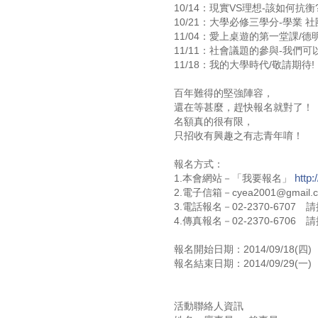
10/14：現實VS理想-該如何
10/21：大學必修三學分-學業
11/04：愛上桌遊的第一堂課/
11/11：社會議題的參與-我們
11/18：我的大學時代/敬請期待!
百年難得的堅強陣容，
還在等甚麼，趕快報名就對了！
名額真的很有限，
只招收有興趣之有志青年唷！
報名方式：
http:
1.本會網站－「我要報名」
2.電子信箱－cyea2001@gmai
3.電話報名－02-2370-6707
4.傳真報名－02-2370-6706
報名開始日期：2014/09/18(四)
報名結束日期：2014/09/29(一)
活動聯絡人資訊