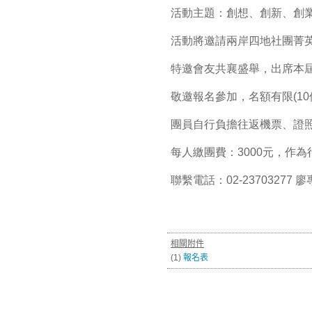
活動主題：創想、創新、創
活動將邀請兩岸四地社團菁
特邀會友共襄盛舉，出席本
敬邀報名參加，名額有限(10
團員自行負擔往返機票、證照
每人繳團費：3000元，作
聯繫電話：02-23703277 
相關附件
(1)
報名表