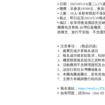
▪️ 日期：2023/05/23(週二)-
▪️ 團費：非會員19500元，會員1
▪️ 人數：10人/名額有限恕不
▪️ 截止：即日起至2023/5/1
▪️ 備註：欲享用會員價請先交納
團費包含青島-台灣往返機票、
政雜支、旅行平安險、不含護
▪️ 注意事項：（務必詳讀）
1、繳費完成才算報名成功
2、報名成功後若欲取消，扣掉
3、機票開票後若提供之資料有
4、活動費用不含辦理護照及
5、須自行前往台灣機場集合
6、本團為團進團出，若有其
7、主辦方有權調整行程內容
▪️ 報名連結：
https://reurl.cc/
▪️ 如有問題，請洽line（line ID：