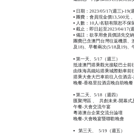
▪️ 日期：2023/05/17(週三)-
▪️ 團費：會員現金價13,500元
▪️ 人數：10人/名額有限恕不
▪️ 截止：即日起至2023/04/1
▪️ 備註：欲享用會員價請先交納
團費已含澳門台灣往返機票、澳
及18)、早餐兩次(5/18及19)、午
▪️ 第一天、5/17（週三）
抵達澳門搭乘觀光接駁巴士前
由珠海高鐵站搭乘城際動車前
搭乘大會大巴車前往入住酒店
晚餐-香格里拉酒店晚自助晚餐
▪️ 第二天、5/18（週四）
匯聚灣區 、 共創未來-開幕
午餐-大會交流午宴
粵港澳台企業交流分論壇
晚餐-大會晚宴暨聯歡晚會
▪️ 第三天、 5/19（週五）