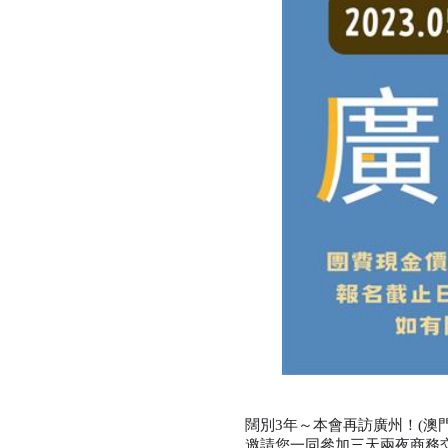
闊別3年～本會再訪廣州！(澳門
邀請您一同參加三天兩夜商務