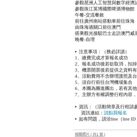
參觀琶洲人工智慧與數字經濟
參觀珠江英博國際啤酒博物館
午餐-交流餐敘
前往廣州南站搭動車前往珠海
由珠海過關口前往澳門
搭乘觀光接駁巴士走訪澳門威
晚餐-自理
▪️ 注意事項：（務必詳讀）
1、繳費完成才算報名成功
2、報名成功後若欲取消，扣掉
3、機票開票後若提供之資料有
4、活動費用不含辦理護照及
5、須自行前往台灣機場集合
6、本團為團進團出，若有其
7、主辦方有權調整行程內容
▪️ 資訊：（活動簡章及行程
資訊連結：
請點我報名
▪️ 如有問題，請洽line（line ID：
相關照片
( 共1 張 )