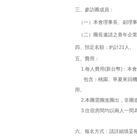
三、參訪團成員：
（一）本會理事長、副理
（二）團長邀請之青年企
四、
預定名額：約計21人。
五
、費用：
1.
每人費用
(
新台幣
)
：本會
包含：桃園、寧夏來回
用。
2.
本團需團進團出，非團
3.
住宿房間均以兩人一間
六
、報名方式：請詳細填妥