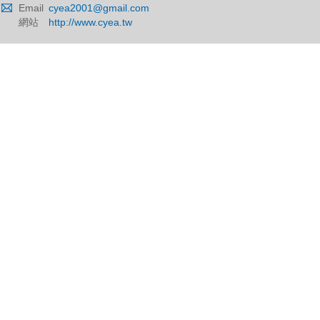
Email
cyea2001@gmail.com
網站
http://www.cyea.tw