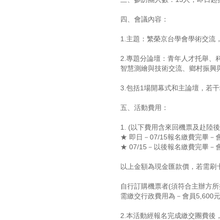
四、會議內容：
1.主題：繁榮京台學會學術交流
2.專題分論壇：青年人才托舉
智慧測繪與技術交流、鄉村振興
3.包括1場開幕式和主論壇，若
五、活動費用：
1. (以下費用含來回機票及赴陸
★ 即日－07/15報名繳費完畢－會
★ 07/15－以後報名繳費完畢－會
以上金額為現金匯款價，若需刷卡
自行訂購機票者(須符合主辦方
需繳交行政費用為－會員5,600元
2.本活動經報名完成繳交團費後