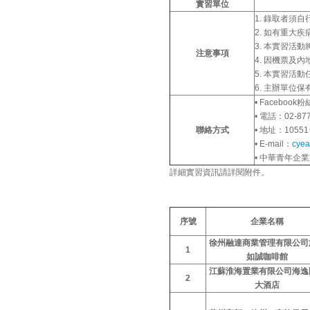
實習單位
1. 錄取者須
2. 如有重大
3. 本實習活
注意事項
4. 因機票
5. 本實習活
6. 主辦單位
• Faceboo
• 電話：02-87
聯絡方式
• 地址：105
• E-mail：
cye
• 中華青年企
詳細實習資訊請詳閱附件。
序號
企業名稱
徐州融達商業管理有限公司
1
如誠咖啡館
江蘇淮海置業有限公司海逸
2
大酒店