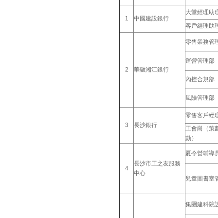
大堂經理助
1
中國建設銀行
客戶經理助
零售業務管
運營管理部
2
華融湘江銀行
內控合規部
風險管理部
零售客戶經
3
長沙銀行
工會崗（策
動）
夏令營輔導
長沙市工之友服務
4
中心
兒童圖書室
集團建科院