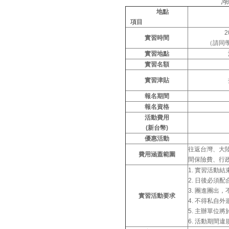
湖
地點
項目
2
實習時間
（請同
實習地點
實習名額
實習津貼
報名期間
報名資格
活動費用
(
新台幣)
優惠活動
往返台灣、大
費用涵蓋範圍
間保險費、行
1. 實習活動
2. 日後必須
3. 團進團出
實習活動要求
4. 不得私自外
5. 主辦單位
6. 活動期間