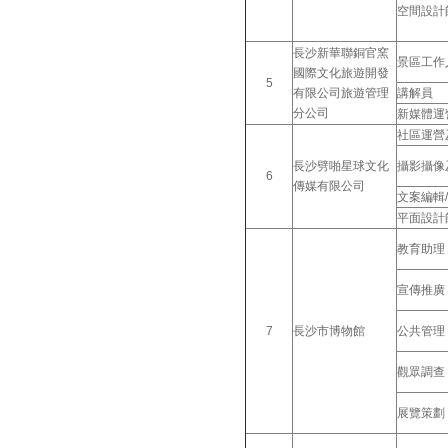
空間設計
長沙新華聯銅官窯
景區工作
國際文化旅遊開發
5
有限公司旅遊管理
講解員
分公司
新媒體運
社區運營
長沙劈啪星球文化
攝影攝像
6
傳媒有限公司
文案編輯
平面設計
教育助理
宣傳推廣
7
長沙市博物館
公共管理
觀眾調查
展覽策劃