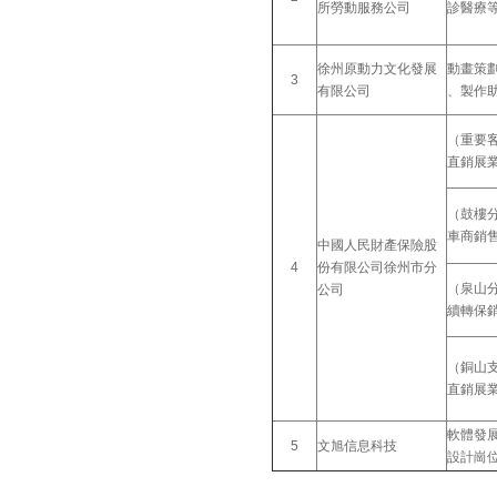
所勞動服務公司
診醫療
徐州原動力文化發展
動畫策
3
有限公司
、製作
（重要
直銷展
（鼓樓
車商銷
中國人民財產保險股
4
份有限公司徐州市分
（泉山
公司
續轉保
（銅山
直銷展
軟體發
5
文旭信息科技
設計崗