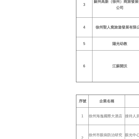
蘇州高新（徐州）商旅發展
3
公司
4
徐州聖人窩旅遊發展有限
5
陽光幼教
6
江蘇開沃
序號
企業名稱
1
徐州海逸國際大酒店
接待人
徐州市眼病防治研究
眼光中
2