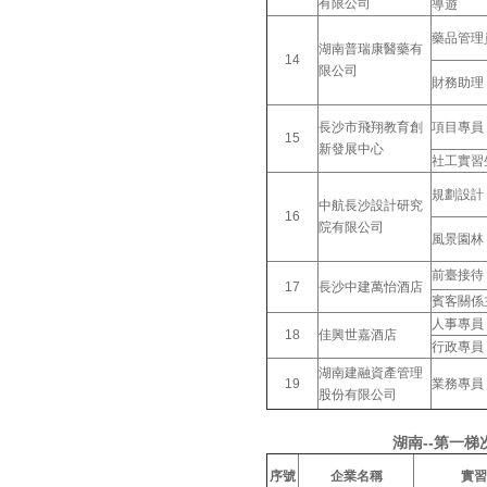
有限公司
導遊
藥品管理
湖南普瑞康醫藥有
14
限公司
財務助理
長沙市飛翔教育創
項目專員
15
新發展中心
社工實習
規劃設計
中航長沙設計研究
16
院有限公司
風景園林
前臺接待
17
長沙中建萬怡酒店
賓客關係
人事專員
18
佳興世嘉酒店
行政專員
湖南建融資產管理
19
業務專員
股份有限公司
湖南--第一梯次實習
序號
企業名稱
實習