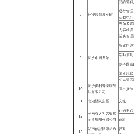
雙語講解
運行管理
8
長沙規劃展示館
活動執行
志願者管
內容維護
業務管理
新媒體運
活動策劃
9
長沙市圖書館
數字圖書
讀者服務
少兒讀者
長沙保利音樂廳管
10
演出接待
理有限公司
11
南湖醫院集團
文秘
行銷主管
湖南養天和大藥房
12
企業集團有限公司
會計
湖南信誠國際旅遊
行政
13