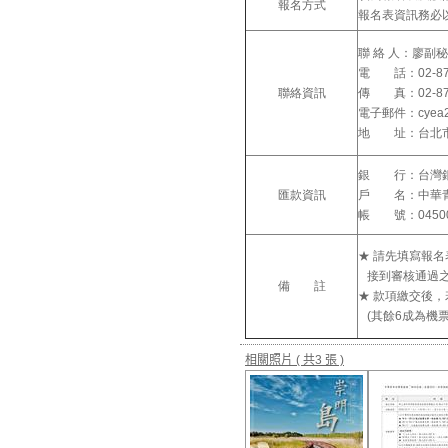
報名方式
報名表資訊務必
聯 絡 人：廖副
電 話：02-8771
聯絡資訊
傳 真：02-877
電子郵件：cyea20
地 址：台北市松
銀 行：台灣
匯款資訊
戶 名：中華
帳 號：045001
★ 請先填寫報名表(
接到審核通過之
備 註
★ 款項繳交後
(其餘6成為機
相關照片
( 共3 張 )