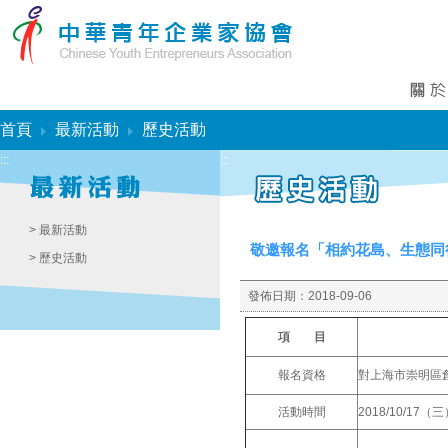
:::
首頁
最新活動
歷史活動
:::
:::
> 最新活動
敬邀報名「相約花島、生態同行－
> 歷史活動
發佈日期：
2018-09-06
項 目
報名資格
對上海市崇明區
活動時間
2018/10/17