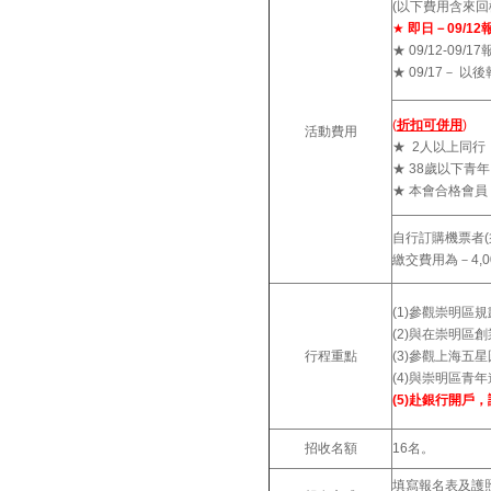
(以下費用含來回
★
即日－09/12
★ 09/12-09
★ 09/17－ 
(
折扣可併用
)
活動費用
★ 2人以上同行
★ 38歲以下青年
★ 本會合格會員
自行訂購機票者
繳交費用為－4,
(1)參觀崇明區
(2)
與在崇明區創
行程重點
(3)參觀上海五
(4)與崇明區青
(5)
赴銀行開戶，
招收名額
16名。
填寫報名表及護照