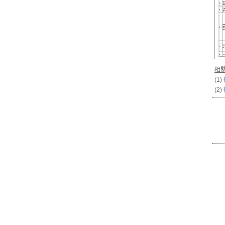
相
(1)
(2)