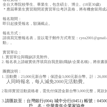
全台大專院校學生、畢業生，包含碩士、博士。
(18
至
30
歲
)
＊應屆畢業生實習期間若實習單位考評及格，將有機會留用成
、
報名期間：
即日起接受報名，額滿截
止。
、
報名方式：
請填寫完整報名表，並以電子郵件方式寄至：
cyea2001@gmail
動」。
、
實習單位：
1.
實習單位與職缺詳見附件。
2.
報名表上請確實依序填寫自我意願
(
職缺
/
企業名稱
)
，將依書
、
團費說明：
1.
活動費：
23,000
元新台幣；保證金
3,000
元新台幣。計：
26,0
人同時報名，每人減免
2000
元活動費。
2
取得實習活動資格者，需先付保證金新台幣
3,000
元整，尾款
.
3.
請匯款至：台灣銀行
(004)
城中分行
(0451)
帳號：
0450
戶
名：中華青年企業家協會