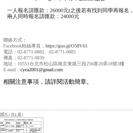
一人報名請匯款：
26000
元
(
之後若有找到同學再報名
兩人同時報名請匯款：
24000
元
、
聯絡方式：
Facebook
粉絲專頁：
https://goo.gl/O58V61
電話：
02-8771-0882
、
02-8771-0885
傳真：
02-8771-0839
地址：
10551
台北市松山區南京東路三段
256
巷
20
弄
18
號
3
樓
E-mail
：
cyea2001@gmail.com
相關注意事項，請詳閱活動簡章。
關照片
( 共1 張 )