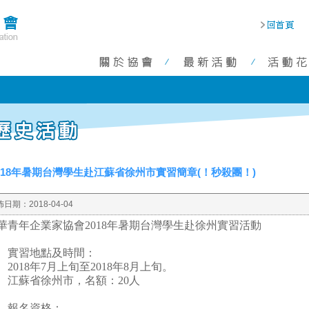
018年暑期台灣學生赴江蘇省徐州市實習簡章(！秒殺團！)
佈日期：
2018-04-04
華青年企業家協會
2018
年暑期台灣學生赴徐州實習活動
、
實習地點及時間：
2018
年
7
月上旬至
2018
年
8
月上旬。
江蘇省徐州市，名額：2
0
人
、
報名資格：