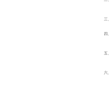
三
四
五
六