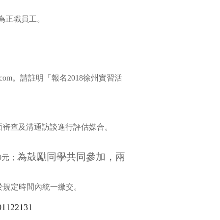
為正職員工。
.com
。請註明
「報名
2018
徐州實習活
面審查及溝通訪談進行評估媒合。
為鼓勵同學共同參加，兩
00元；
於規定時間內統一繳交。
01122131