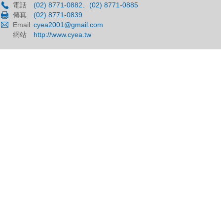
電話
(02) 8771-0882、(02) 8771-0885
傳真
(02) 8771-0839
Email
cyea2001@gmail.com
網站
http://www.cyea.tw