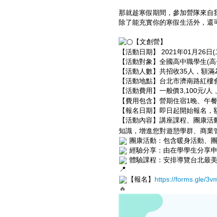
那就趁寒假期間，參加營隊來自
除了能充實你的寒假生活外，還
【文創營】
【活動日期】 2021年01月26日
【活動對象】全國高中職學生(高
【活動人數】共招收35人，額滿
【活動地點】台北市濟南路紅樓
【活動費用】一般價3,100元/人 、
【費用包含】營期住宿1晚、午餐
【報名日期】即日起開始報名，
【活動內容】講座課程、團康活
知識，增進您對遊憩學群、商業
團康活動：包含暖身活動、團
經驗分享：由在學學生分享申
體驗課程：安排導覽台北最美
【報名】
https://forms.gle/