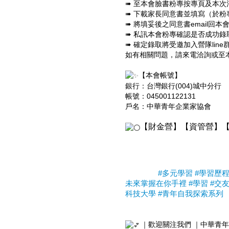
➠ 至本會臉書粉專按專頁及本次
➠ 下載家長同意書並填寫（於粉
➠ 將填妥後之同意書email回
➠ 私訊本會粉專確認是否成功錄
➠ 確定錄取將受邀加入營隊line
如有相關問題，請來電洽詢或至
【本會帳號】
銀行：台灣銀行(004)城中分行
帳號：045001122131
戶名：中華青年企業家協會
【財金營】【資管營】【多媒
#多元學習
#學習歷
未來掌握在你手裡
#學習
#交
科技大學
#青年自我探索系列
｜歡迎關注我們 ｜中華青