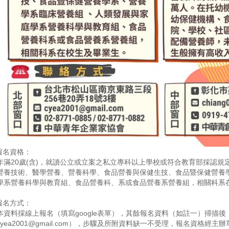
報名資格：
年滿20歲(含)，就讀公立或立案之私立專科以上學校或符合教育部採認
營養技術、醫學營養、營養科學、食品營養與保健生技、食品暨保健營養
學系營養科學與教育組、食品營養科、系或食品營養系營養組，相關科系
報名方式：
本資料採線上報名（填寫google表單），其餘報名資料（如註一）掃描後，
cyea2001@gmail.com），步驟及所附資料缺一不受理，報名資格