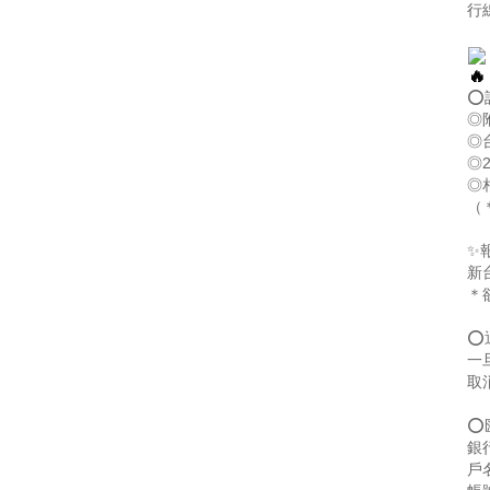
行
⭕
◎
◎
◎
◎
（
✨
新
＊
⭕
一
取
⭕
銀
戶