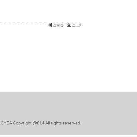
回前頁
回上方
opyright @014 All rights reserved.