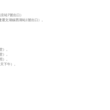
南京站7號出口）
捷運文湖線西湖站1號出口）。
課堂）。
課堂）。
考照）。
三天下午）。