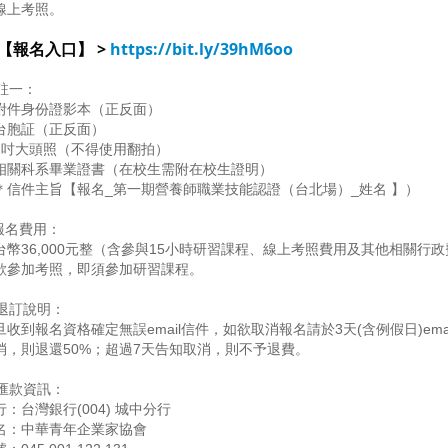
線上考照。
【報名入口】 > 
https://bit.ly/39hM6oo
註一：
附件身份證影本（正反面）
台胞証（正反面）
2吋大頭照（不得使用翻拍）
相關科系畢業證書（在校生需附在校生證明）
＊信件主旨【報名_第一期營養師職業技能認證（台北場）_姓名 】）
報名費用：
台幣36,000元整（含參與15小時研習課程、線上考照費用及其他相關行
欲參加考照，即須參加研習課程。
退訂說明：
旦收到報名資格確定無誤email信件，如欲取消報名請於3天(含例假日)em
消，則退還50%；超過7天告知取消，則不予退費。
匯款資訊：
行：台灣銀行(004) 城中分行
名：中華青年企業家協會