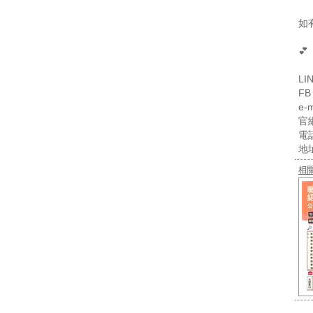
如

LIN
F
e-
官網
電話
地
相