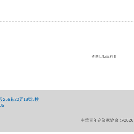
查無活動資料 !!
256巷20弄18號3樓
85
中華青年企業家協會 @2026 CYEA C