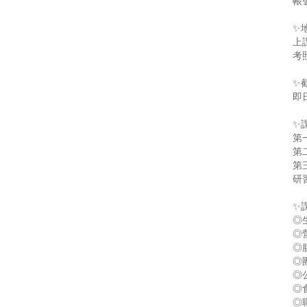
帳號
✨
上
考
✨
即
✨
第一
第二
第三
研
✨
◎
◎
◎
◎
◎
◎
◎