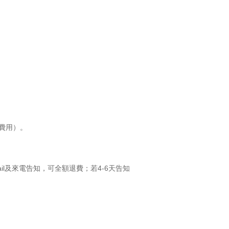
政費用）。
ail及來電告知，可全額退費；若4-6天告知