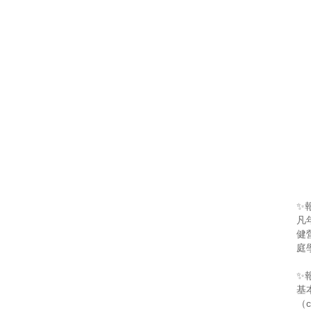
✨
凡
健
庭
✨
基
（