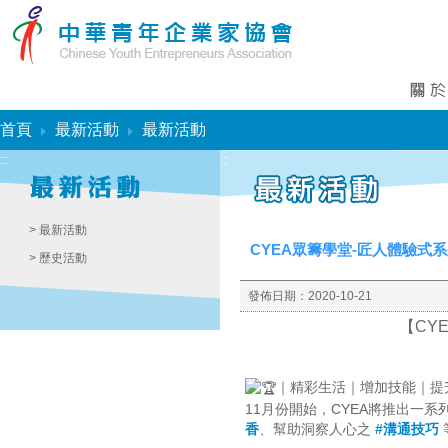
:::
首頁
最新活動
最新活動
:::
:::
> 最新活動
CYEA眾籌學堂-匠人體驗式
> 歷史活動
發佈日期：
2020-10-21
【CY
｜精彩生活｜增加技能｜提
11月份開始，CYEA將推出一
香
、幫助洞察人心之
#溝通技巧